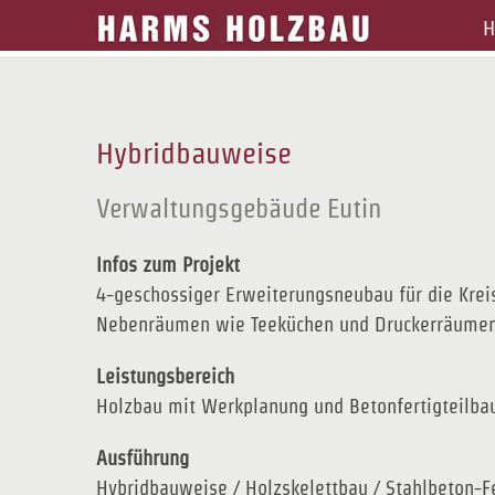
Zum
H
Inhalt
springen
Hybridbauweise
Verwaltungsgebäude Eutin
Infos zum Projekt
4-geschossiger Erweiterungsneubau für die Kre
Nebenräumen wie Teeküchen und Druckerräume
Leistungsbereich
Holzbau mit Werkplanung und Betonfertigteilba
Ausführung
Hybridbauweise / Holzskelettbau / Stahlbeton-Fe