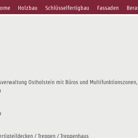
ome
Holzbau
Schlüsselfertigbau
Fassaden
Bera
isverwaltung Ostholstein mit Büros und Multifunktionszone
n
u
rtigteildecken / Treppen / Treppenhaus