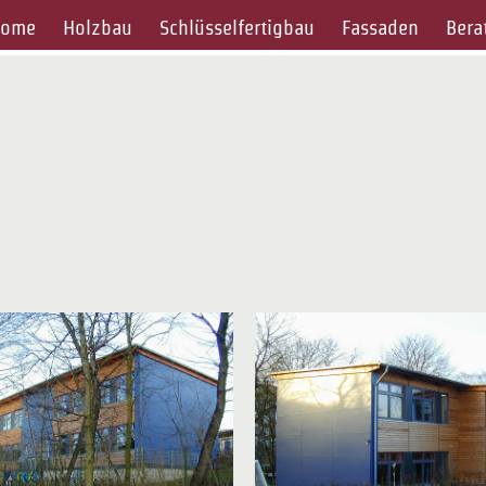
ome
Holzbau
Schlüsselfertigbau
Fassaden
Bera